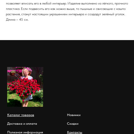
позволяет вписать его в любой интерьер. Изделие выполнено из лёгкого, прочного
пластика. Если подвесить его как можно выше, то пышные и свисающие с кашпо
растения, станут настоящим украшением интерьера и создадут зелёный уголок.
Длина – 45 см.
Каталог товаров
Новинки
Доставка и оплата
Скидки
Полезная информация
Контакты