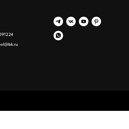
091224
pol@bk.ru