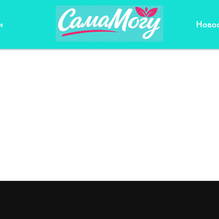
и
Ново