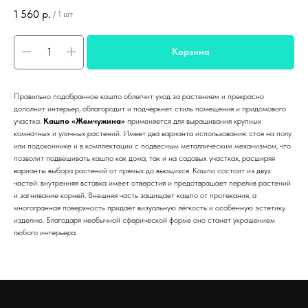
1 560
р.
/
1 шт
Корзина
Правильно подобранное кашпо облегчит уход за растением и прекрасно
дополнит интерьер, облагородит и подчеркнёт стиль помещения и придомового
участка.
Кашпо «Жемчужина»
применяется для выращивания крупных
комнатных и уличных растений. Имеет два варианта использования: стоя на полу
или подоконнике и в комплектации с подвесным металлическим механизмом, что
позволит подвешивать кашпо как дома, так и на садовых участках, расширяя
варианты выбора растений от прямых до вьющихся. Кашпо состоит из двух
частей: внутренняя вставка имеет отверстия и предотвращает перелив растений
и загнивание корней. Внешняя часть защищает кашпо от протекания, а
многогранная поверхность придаёт визуальную лёгкость и особенную эстетику
изделию. Благодаря необычной сферической форме оно станет украшением
любого интерьера.