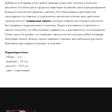
Добавить в интерьер нотки живой природы можно при помощи комнатных
растений. Но зачастую в городских квартирах не хватает места для размещения
большого количества горшков с цветами. Не загромождать пространство
громоздкими поставками, а подоконники несчетным количеством цветочных
горшков помогут
подвесные кашпо
, которые позволят расположить растения
без привязки к подоконникам и полочкам. Кашпо изготовлено из прочного и
лёгкого пластика, что обеспечивает надёжность и долговечность использования.
Имеет простой дизайн, что позволяет гармонично вписаться в любой интерьер.
Благодаря своему объёму, горшок идеально подходит для небольших растений.
Крепление для подвеса не входит в комплект.
Характеристики:
• объём – 5 л;
• диаметр – 25 см;
• высота – 15,4 см;
• цвет – коричневый