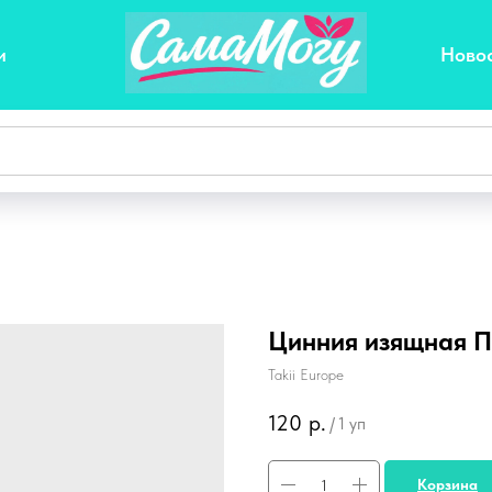
и
Ново
Цинния изящная 
Takii Europe
120
р.
/
1 уп
Корзина