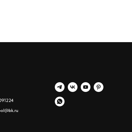
091224
pol@bk.ru