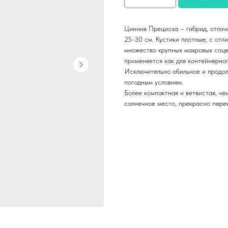
Цинния Прециоза – гибрид, отлич
25-30 см. Кустики плотные, с отл
множество крупных махровых соцв
применяется как для контейнерног
Исключительно обильное и продол
погодным условиям.
Более компактная и ветвистая, че
солнечное место, прекрасно пере