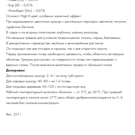
- Бор (B) – 0,01%
- Молибден (Mo) – 0,01%
Осмокот High K даёт особенно заметный эффект:
При выращивании цветочных культур с длительным периодом цветения: петуния,
сурфиния, бегония.
В садах и на ягодных плантациях: клубника, малина, виноград.
На овощных грядках для усиления плодоношения: томаты, перцы, баклажаны.
В декоративном садоводстве: хвойные и вечнозелёные растения.
Он подходит как для посадок в горшках, так и для открытого грунта.
Перед применением почву необходимо увлажнить, чтобы облегчить активацию
оболочек. Гранулы рассыпают по поверхности почвы или перемешивают с
верхним слоем. После внесения желательно провести обильный полив.
Дозировки:
Для контейнерных культур: 2–4 г на литр субстрата.
Для садовых культур: 40–80 г на 1 м² почвы.
Для плодовых деревьев: 60–120 г на посадочную яму.
Рабочий температурный диапазон оболочки — от 5°C до 26°C. При средней
температуре в сезоне около 21°C весь объём удобрения расходуется за 5–6
месяцев без скачков концентрации.
Вес: 257 г