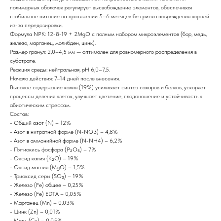
полимерных оболочек регулирует высвобождение элементов, обеспечивая
стабильное питание на протяжении 5–6 месяцев без риска повреждения корней
из-за передозировки.
Формула NPK: 12-8-19 + 2MgO с полным набором микроэлементов (бор, медь,
железо, марганец, молибден, цинк).
Размер гранул: 2,0–4,5 мм — оптимален для равномерного распределения в
субстрате.
Реакция среды: нейтральная, pH 6,0–7,5.
Начало действия: 7–14 дней после внесения.
Высокое содержание калия (19%) усиливает синтез сахаров и белков, ускоряет
процессы деления клеток, улучшает цветение, плодоношение и устойчивость к
абиотическим стрессам.
Состав:
- Общий азот (N) – 12%
- Азот в нитратной форме (N-NO3) – 4,8%
- Азот в аммонийной форме (N-NH4) – 6,2%
- Пятиокись фосфора (P₂O₅) – 7%
- Оксид калия (K₂O) – 19%
- Оксид магния (MgO) – 1,5%
- Триоксид серы (SO₃) – 19%
- Железо (Fe) общее – 0,25%
- Железо (Fe) EDTA – 0,05%
- Марганец (Mn) – 0,03%
- Цинк (Zn) – 0,01%
- Медь (Cu) – 0,05%