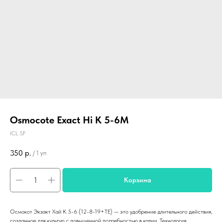
Osmocote Exact Hi K 5-6M
ICL SF
350
р.
/
1 уп
Корзина
Осмокот Экзакт Хай К 5-6 (12-8-19+TE) — это удобрение длительного действия,
созданное для культур с повышенной потребностью в калии. Технология