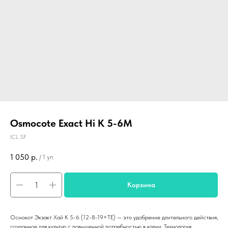
Osmocote Exact Hi K 5-6M
ICL SF
1 050
р.
/
1 уп
Корзина
Осмокот Экзакт Хай К 5-6 (12-8-19+TE) — это удобрение длительного действия,
созданное для культур с повышенной потребностью в калии. Технология