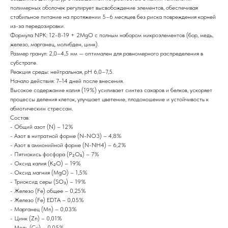
полимерных оболочек регулирует высвобождение элементов, обеспечивая
стабильное питание на протяжении 5–6 месяцев без риска повреждения корней
из-за передозировки.
Формула NPK: 12-8-19 + 2MgO с полным набором микроэлементов (бор, медь,
железо, марганец, молибден, цинк).
Размер гранул: 2,0–4,5 мм — оптимален для равномерного распределения в
субстрате.
Реакция среды: нейтральная, pH 6,0–7,5.
Начало действия: 7–14 дней после внесения.
Высокое содержание калия (19%) усиливает синтез сахаров и белков, ускоряет
процессы деления клеток, улучшает цветение, плодоношение и устойчивость к
абиотическим стрессам.
Состав:
- Общий азот (N) – 12%
- Азот в нитратной форме (N-NO3) – 4,8%
- Азот в аммонийной форме (N-NH4) – 6,2%
- Пятиокись фосфора (P₂O₅) – 7%
- Оксид калия (K₂O) – 19%
- Оксид магния (MgO) – 1,5%
- Триоксид серы (SO₃) – 19%
- Железо (Fe) общее – 0,25%
- Железо (Fe) EDTA – 0,05%
- Марганец (Mn) – 0,03%
- Цинк (Zn) – 0,01%
- Медь (Cu) – 0,05%