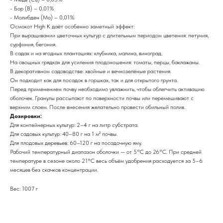
- Бор (B) – 0,01%
- Молибден (Mo) – 0,01%
Осмокот High K даёт особенно заметный эффект:
При выращивании цветочных культур с длительным периодом цветения: петуния,
сурфиния, бегония.
В садах и на ягодных плантациях: клубника, малина, виноград.
На овощных грядках для усиления плодоношения: томаты, перцы, баклажаны.
В декоративном садоводстве: хвойные и вечнозелёные растения.
Он подходит как для посадок в горшках, так и для открытого грунта.
Перед применением почву необходимо увлажнить, чтобы облегчить активацию
оболочек. Гранулы рассыпают по поверхности почвы или перемешивают с
верхним слоем. После внесения желательно провести обильный полив.
Дозировки:
Для контейнерных культур: 2–4 г на литр субстрата.
Для садовых культур: 40–80 г на 1 м² почвы.
Для плодовых деревьев: 60–120 г на посадочную яму.
Рабочий температурный диапазон оболочки — от 5°C до 26°C. При средней
температуре в сезоне около 21°C весь объём удобрения расходуется за 5–6
месяцев без скачков концентрации.
Вес: 1007 г