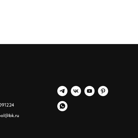
091224
pol@bk.ru