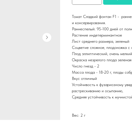
Томат Сладкий фонтан F1 - ранне
и консервирования.
Раннеспелый: 95-100 дней от пол
Растение индетерминантное
Лист среднего размера, зеленый
Соцветие сложное, плодоножка с
Плод эллиптический, очень мелкий
Окраска незрелого плода зеленая 
Число гнезд - 2
Масса плода - 18-20 г, плоды соб
Вкус отличный
Устойчивость к фузариозному увяд
растрескиванию и осыпанию,
Средняя устойчивость к мучнисто
Вес: 2 г