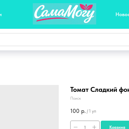
и
Ново
Томат Сладкий фон
Поиск
100
р.
/
1 уп
Корзина