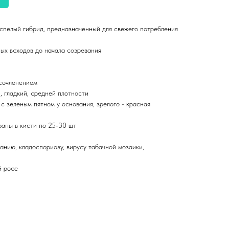
спелый гибрид, предназначенный для свежего потребления
ных всходов до начала созревания
 сочленением
, гладкий, средней плотности
с зеленым пятном у основания, зрелого - красная
раны в кисти по 25-30 шт
анию, кладоспориозу, вирусу табачной мозаики,
й росе