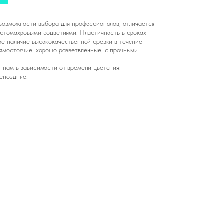
возможности выбора для профессионалов, отличается
устомахровыми соцветиями. Пластичность в сроках
е наличие высококачественной срезки в течение
рямостоячие, хорошо разветвленные, с прочными
ппам в зависимости от времени цветения:
днепоздние.