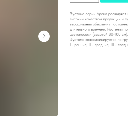
Эустома серии Арена расширяет 
высоким качеством продукции и г
выращивания обеспечит постоянно
длительного времени. Растения п
цветоносами (высотой 80-100 см).
Эустома классифицируется по гру
I - ранние; II - средние; III - сре