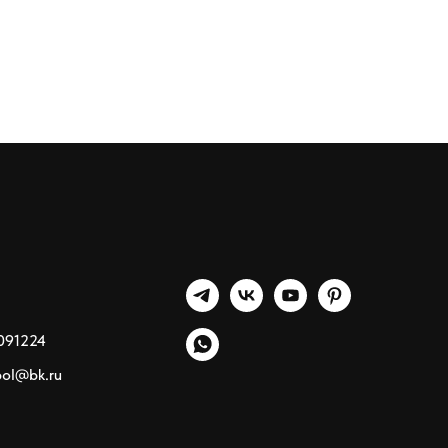
091224
pol@bk.ru