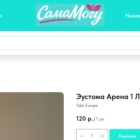
и
Ново
Эустома Арена 1 
Takii Europe
120
р.
/
1 уп
Корзина