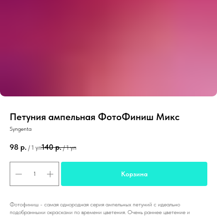
Петуния ампельная ФотоФиниш Микс
Syngenta
98
р.
140
р.
/
1 уп
/
1 уп
Корзина
Фотофиниш - самая однородная серия ампельных петуний с идеально
подобранными окрасками по времени цветения. Очень раннее цветение и