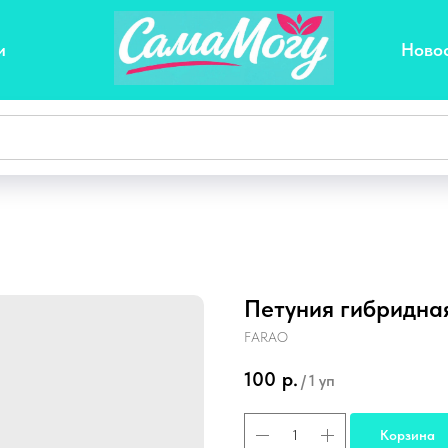
и
Ново
Петуния гибридна
FARAO
100
р.
/
1 уп
Корзина