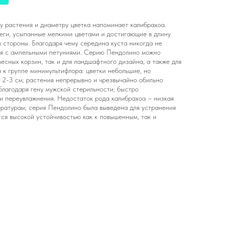
у растения и диаметру цветка напоминает калибрахоа.
ги, усыпанные мелкими цветами и достигающие в длину
 в стороны. Благодаря чему середина куста никогда не
тся с ампельными петуниями. Серию Пендолино можно
весных корзин, так и для ландшафтного дизайна, а также для
я к группе минимультифлора: цветки небольшие, но
 2-3 см; растения непрерывно и чрезвычайно обильно
благодаря гену мужской стерильности; быстро
и переувлажнения. Недостаток рода калибрахоа – низкая
ратурам; серия Пендолино была выведена для устранения
тся высокой устойчивостью как к повышенным, так и