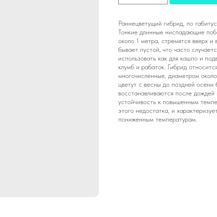
Раннецветущий гибрид, по габитус
Тонкие длинные ниспадающие побе
около 1 метра, стремятся вверх и
бывает пустой, что часто случае
использовать как для кашпо и под
клумб и рабаток. Гибрид относитс
многочисленные, диаметром около
цветут с весны до поздней осени 
восстанавливаются после дождей 
устойчивость к повышенным темпе
этого недостатка, и характеризуе
пониженным температурам.