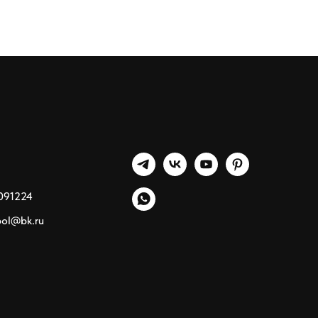
091224
pol@bk.ru