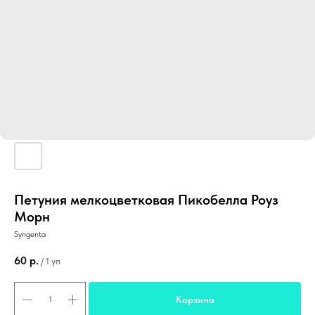
Петуния мелкоцветковая Пикобелла Роуз
Морн
Syngenta
60
р.
/
1 уп
Корзина