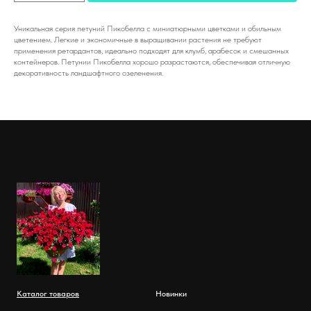
Уникальная серия петуний Пикобелла с миниатюрными цветками и обильным
цветением. Легкие и экономичные в выращивании растения не требуют
применения ретардантов, идеально подходят для клумб, арабесок и смешанных
контейнеров. Петунии Пикобелла хорошо разрастаются, обеспечивая отличную
декоративность ландшафтного озеленения.
Каталог товаров
Новинки