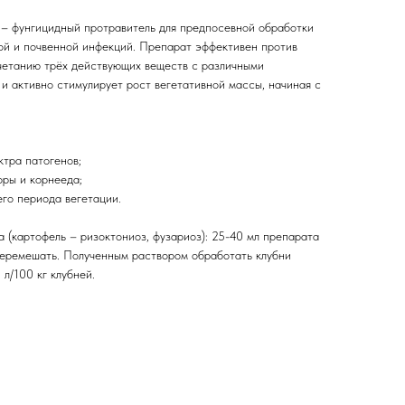
– фунгицидный протравитель для предпосевной обработки
ой и почвенной инфекций. Препарат эффективен против
четанию трёх действующих веществ с различными
и активно стимулирует рост вегетативной массы, начиная с
ктра патогенов;
оры и корнееда;
его периода вегетации.
 (картофель – ризоктониоз, фузариоз): 25-40 мл препарата
 перемешать. Полученным раствором обработать клубни
л/100 кг клубней.