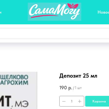
и
Ново
Депозит 25 мл
190
р.
/
1 шт
Корзина