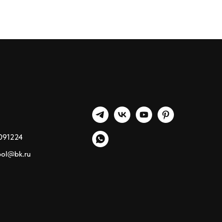
091224
pol@bk.ru