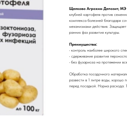
Щелково Агрохим Депозит, МЭ
клубней картофеля против семенн
комплекса болезней благодаря со
механизмами действия. Защищает 
ранних фаз развития культуры.
Преимущества:
• контроль наиболее широкого спе
• сдерживание развития пероносп
• без фузариоза на протяжении вс
Обработка посадочного материала
развести в 1 литре воды, хорошо
перед посадкой. Норма расхода: 1 