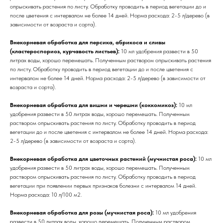
опрыскивать растения по листу. Обработку проводить в период вегетации до и
после цветения с интервалом не более 14 дней. Норма расхода: 2-5 л/дерево (в
зависимости от возраста и сорта).
Внекорневая обработка для персика, абрикоса и сливы
(кластероспориоз, курчавость листьев):
10 мл удобрения развести в 50
литрах воды, хорошо перемешать. Полученным раствором опрыскивать растения
по листу. Обработку проводить в период вегетации до и после цветения с
интервалом не более 14 дней. Норма расхода: 2-5 л/дерево (в зависимости от
возраста и сорта).
Внекорневая обработка для вишни и черешни (коккомикоз):
10 мл
удобрения развести в 50 литрах воды, хорошо перемешать. Полученным
раствором опрыскивать растения по листу. Обработку проводить в период
вегетации до и после цветения с интервалом не более 14 дней. Норма расхода:
2-5 л/дерево (в зависимости от возраста и сорта).
Внекорневая обработка для цветочных растений (мучнистая роса):
10 мл
удобрения развести в 50 литрах воды, хорошо перемешать. Полученным
раствором опрыскивать растения по листу. Обработку проводить в период
вегетации при появлении первых признаков болезни с интервалом 14 дней.
Норма расхода: 10 л/100 м2.
Внекорневая обработка для розы (мучнистая роса):
10 мл удобрения
развести в 50 литрах воды, хорошо перемешать. Полученным раствором