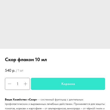
Скор флакон 10 мл
540
р.
/
1 шт
Корзина
Ваше Хозяйство «Скор»
– системный фунгицид с длительным
профилактическим и выраженным лечебным действием. Применяется для защиты:
томатов, моркови и картофеля – от альтернариоза, винограда – от чёрной гнили и