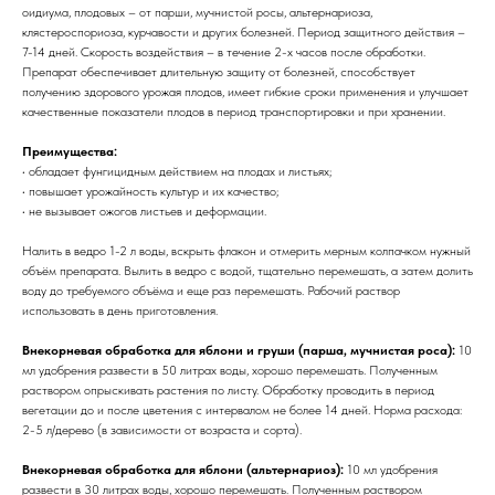
оидиума, плодовых – от парши, мучнистой росы, альтернариоза,
клястероспориоза, курчавости и других болезней. Период защитного действия –
7-14 дней. Скорость воздействия – в течение 2-х часов после обработки.
Препарат обеспечивает длительную защиту от болезней, способствует
получению здорового урожая плодов, имеет гибкие сроки применения и улучшает
качественные показатели плодов в период транспортировки и при хранении.
Преимущества:
• обладает фунгицидным действием на плодах и листьях;
• повышает урожайность культур и их качество;
• не вызывает ожогов листьев и деформации.
Налить в ведро 1-2 л воды, вскрыть флакон и отмерить мерным колпачком нужный
объём препарата. Вылить в ведро с водой, тщательно перемешать, а затем долить
воду до требуемого объёма и еще раз перемешать. Рабочий раствор
использовать в день приготовления.
Внекорневая обработка для яблони и груши (парша, мучнистая роса):
10
мл удобрения развести в 50 литрах воды, хорошо перемешать. Полученным
раствором опрыскивать растения по листу. Обработку проводить в период
вегетации до и после цветения с интервалом не более 14 дней. Норма расхода:
2-5 л/дерево (в зависимости от возраста и сорта).
Внекорневая обработка для яблони (альтернариоз):
10 мл удобрения
развести в 30 литрах воды, хорошо перемешать. Полученным раствором