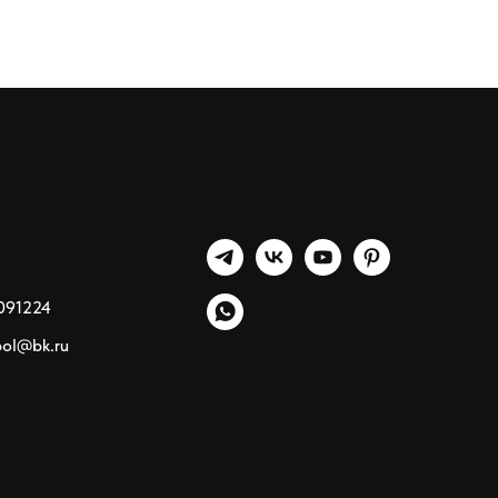
091224
pol@bk.ru