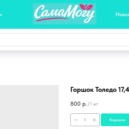
и
Ново
Горшок Толедо 17,
800
р.
/
1 шт
Корзина