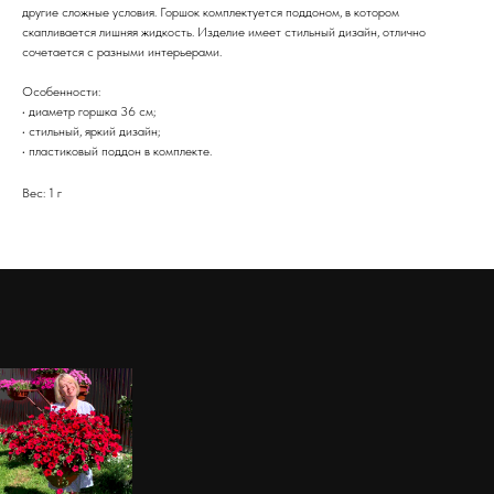
другие сложные условия. Горшок комплектуется поддоном, в котором
скапливается лишняя жидкость. Изделие имеет стильный дизайн, отлично
сочетается с разными интерьерами.
Особенности:
• диаметр горшка 36 см;
• стильный, яркий дизайн;
• пластиковый поддон в комплекте.
Вес: 1 г