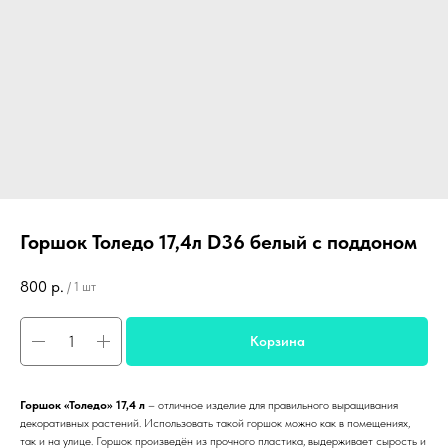
Горшок Толедо 17,4л D36 белый с поддоном
800
р.
/
1 шт
Корзина
Горшок «Толедо» 17,4 л
– отличное изделие для правильного выращивания
декоративных растений. Использовать такой горшок можно как в помещениях,
так и на улице. Горшок произведён из прочного пластика, выдерживает сырость и