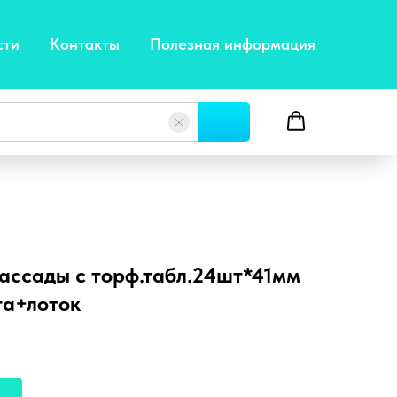
сти
Контакты
Полезная информация
ассады с торф.табл.24шт*41мм
а+лоток