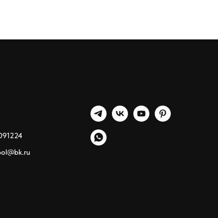
091224
pol@bk.ru