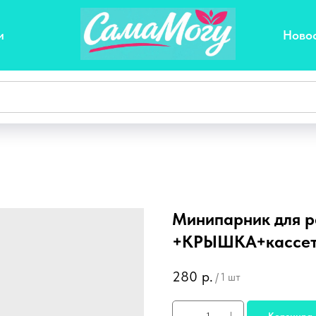
и
Ново
Минипарник для р
+КРЫШКА+кассет
280
р.
/
1 шт
Корзинра