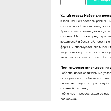
Умный
огород Набор для расс
выращиванием рассады различных к
кассета на 24 ячейки, каждая из 
Крышка лотка служит для поддерж
кассеты. Она также предотвращае
вредителей и болезней. Торфяные
формы. Используются для выращив
укоренения черенков. Такой набор
уходе за рассадой, а также обес
Преимущества использования 
• обеспечивает оптимальные услов
• содержит все необходимые пита
• позволяет вырастить рассаду б
корневой системы;
• облегчает процесс ухода за рас
подкормках.