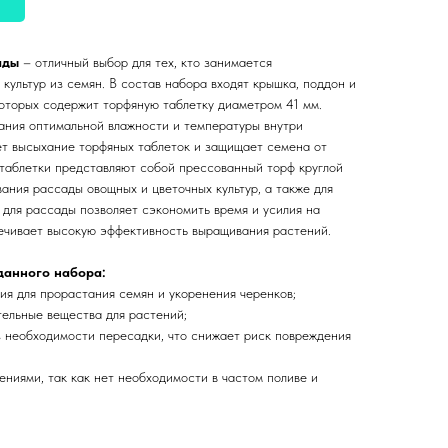
ады
– отличный выбор для тех, кто занимается
ультур из семян. В состав набора входят крышка, поддон и
которых содержит торфяную таблетку диаметром 41 мм.
ания оптимальной влажности и температуры внутри
т высыхание торфяных таблеток и защищает семена от
 таблетки представляют собой прессованный торф круглой
ания рассады овощных и цветочных культур, а также для
 для рассады позволяет сэкономить время и усилия на
печивает высокую эффективность выращивания растений.
данного набора:
ия для прорастания семян и укоренения черенков;
тельные вещества для растений;
ез необходимости пересадки, что снижает риск повреждения
тениями, так как нет необходимости в частом поливе и