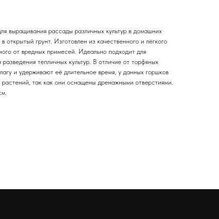
ля выращивания рассады различных культур в домашних
в открытый грунт. Изготовлен из качественного и лёгкого
ного от вредных примесей. Идеально подходит для
 разведения тепличных культур. В отличие от торфяных
лагу и удерживают её длительное время, у данных горшков
а растений, так как они оснащены дренажными отверстиями.
см.