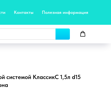
сти
Контакты
Полезная информация
й системой КлассикС 1,5л d15
она