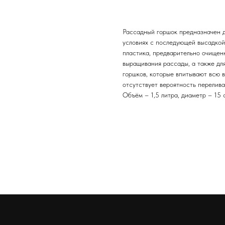
Рассадный горшок предназначен д
условиях с последующей высадкой 
пластика, предварительно очищен
выращивания рассады, а также для
горшков, которые впитывают всю в
отсутствует вероятность перелив
Объём – 1,5 литра, диаметр – 15 