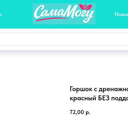
и
Ново
Горшок с дренажно
красный БЕЗ подд
72,00
р.
Корзинра