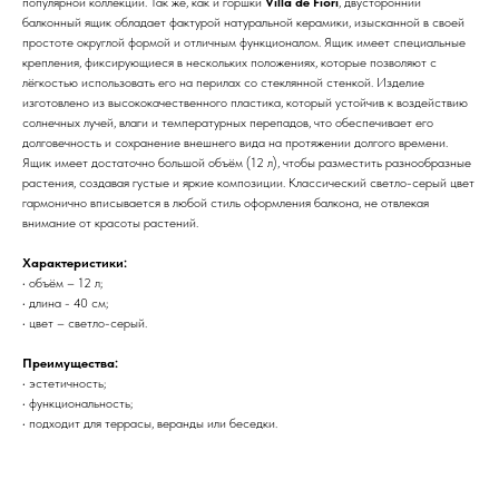
популярной коллекции. Так же, как и горшки
Villa de Fiori
, двусторонний
балконный ящик обладает фактурой натуральной керамики, изысканной в своей
простоте округлой формой и отличным функционалом. Ящик имеет специальные
крепления, фиксирующиеся в нескольких положениях, которые позволяют с
лёгкостью использовать его на перилах со стеклянной стенкой. Изделие
изготовлено из высококачественного пластика, который устойчив к воздействию
солнечных лучей, влаги и температурных перепадов, что обеспечивает его
долговечность и сохранение внешнего вида на протяжении долгого времени.
Ящик имеет достаточно большой объём (12 л), чтобы разместить разнообразные
растения, создавая густые и яркие композиции. Классический светло-серый цвет
гармонично вписывается в любой стиль оформления балкона, не отвлекая
внимание от красоты растений.
Характеристики:
• объём – 12 л;
• длина - 40 см;
• цвет – светло-серый.
Преимущества:
• эстетичность;
• функциональность;
• подходит для террасы, веранды или беседки.