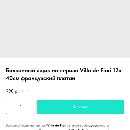
Балконный ящик на перила Villa de Fiori 12л
40см французский платан
990
р.
/
1 шт
Корзина
Балконный ящик на перила «
Villa de Fiori
» впитал в себя лучшие черты