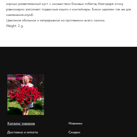
хорошо разветвленный куст с множеством боковых побегов, благодаря этому
равномерно заполняет подвесные кашпо и контейнеры. Бикон идеален так же для
озеленения клумб.
Цветение обильное и непрерывное на протяжении всего сезона.
Weight: 2 g
Каталог товаров
Новинки
Доставка и оплата
Скидки