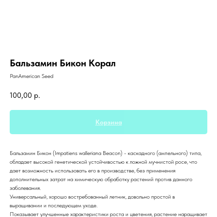
Бальзамин Бикон Корал
PanAmerican Seed
100,00
р.
Корзина
Бальзамин Бикон
(Impatiens walleriana Beacon) - каскадного (ампельного) типа,
обладает высокой генетической устойчивостью к ложной мучнистой росе, что
дает возможность использовать его в производстве, без применения
дополнительных затрат на химическую обработку растений против данного
заболевания.
Универсальный, хорошо востребованный летник, довольно простой в
выращивании и последующем уходе.
Показывает улучшенные характеристики роста и цветения, растение наращивает