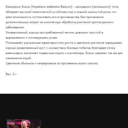
Бальзамин Бикон
(Impatiens walleriana Beacon) - каскадного (ампельного) типа,
обладает высокой генетической устойчивостью к ложной мучнистой росе, что
дает возможность использовать его в производстве, без применения
дополнительных затрат на химическую обработку растений против данного
заболевания.
Универсальный, хорошо востребованный летник, довольно простой в
выращивании и последующем уходе.
Показывает улучшенные характеристики роста и цветения, растение наращивает
хорошо разветвленный куст с множеством боковых побегов, благодаря этому
равномерно заполняет подвесные кашпо и контейнеры. Бикон идеален так же для
озеленения клумб.
Цветение обильное и непрерывное на протяжении всего сезона.
Вес: 2 г