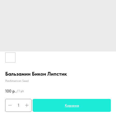
Бальзамин Бикон Липстик
PanAmerican Seed
100
р.
/
1 уп
Корзина