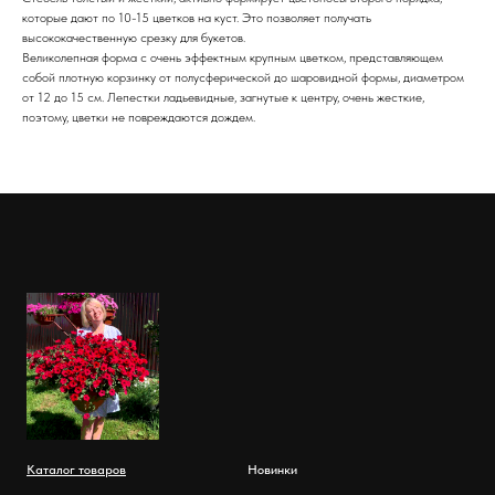
которые дают по 10-15 цветков на куст. Это позволяет получать
высококачественную срезку для букетов.
Великолепная форма с очень эффектным крупным цветком, представляющем
собой плотную корзинку от полусферической до шаровидной формы, диаметром
от 12 до 15 см. Лепестки ладьевидные, загнутые к центру, очень жесткие,
поэтому, цветки не повреждаются дождем.
Каталог товаров
Новинки