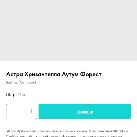
Астра Хризантелла Аутум Форест
Satimex (Сатимекс)
80
р.
/
1 уп
Корзина
Астра Хризантелла - это мощное растение с кустом Y-типа высотой 60-80 см.
Стебель толстый и жесткий, активно формирует цветоносы второго порядка,